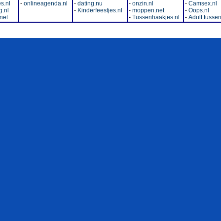
s.nl
-
onlineagenda.nl
-
dating.nu
-
onzin.nl
-
Camsex.nl
.nl
-
Kinderfeestjes.nl
-
moppen.net
-
Oops.nl
net
-
Tussenhaakjes.nl
-
Adult.tussen