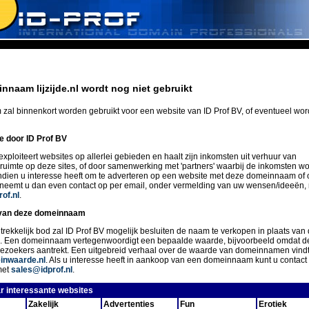
nnaam lijzijde.nl wordt nog niet gebruikt
zal binnenkort worden gebruikt voor een website van ID Prof BV, of eventueel wo
ie door ID Prof BV
exploiteert websites op allerlei gebieden en haalt zijn inkomsten uit verhuur van
eruimte op deze sites, of door samenwerking met 'partners' waarbij de inkomsten w
Indien u interesse heeft om te adverteren op een website met deze domeinnaam of 
 neemt u dan even contact op per email, onder vermelding van uw wensen/ideeën,
of.nl
.
van deze domeinnaam
trekkelijk bod zal ID Prof BV mogelijk besluiten de naam te verkopen in plaats van 
n. Een domeinnaam vertegenwoordigt een bepaalde waarde, bijvoorbeeld omdat d
ezoekers aantrekt. Een uitgebreid verhaal over de waarde van domeinnamen vindt
nwaarde.nl
. Als u interesse heeft in aankoop van een domeinnaam kunt u conta
met
sales@idprof.nl
.
r interessante websites
Zakelijk
Advertenties
Fun
Erotiek