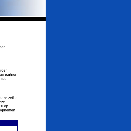
rden
orden
om partner
 met
deze zelf te
eze
 u op
ct opnemen