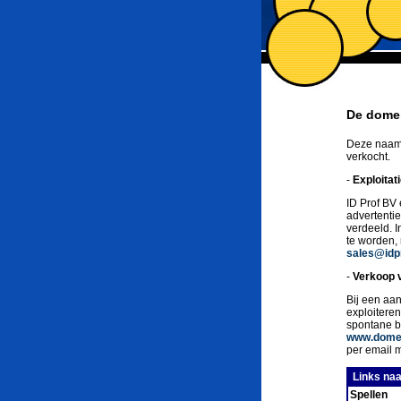
De domei
Deze naam 
verkocht.
-
Exploitat
ID Prof BV 
advertenti
verdeeld. 
te worden,
sales@idpr
-
Verkoop 
Bij een aan
exploitere
spontane b
www.domei
per email 
Links naa
Spellen